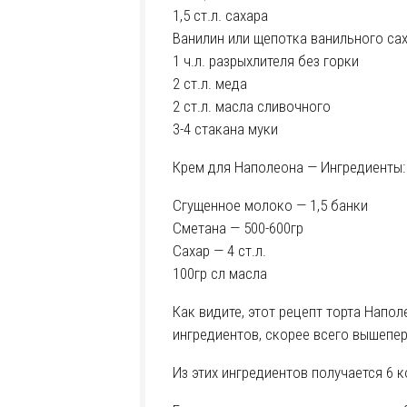
1,5 ст.л. сахара
Ванилин или щепотка ванильного са
1 ч.л. разрыхлителя без горки
2 ст.л. меда
2 ст.л. масла сливочного
3-4 стакана муки
Крем для Наполеона — Ингредиенты:
Сгущенное молоко — 1,5 банки
Сметана — 500-600гр
Сахар — 4 ст.л.
100гр сл масла
Как видите, этот рецепт торта Напо
ингредиентов, скорее всего вышепер
Из этих ингредиентов получается 6 