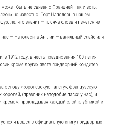
 может быть не связан с Францией, так и есть.
леон» не известно. Торт Наполеон в нашем
фуэлле, что значит — тысяча слоев и печется из
у нас — Наполеон, в Англии — ванильный слайс или
, в 1912 году, в честь празднования 100 летия
оссии кроме других явств придворный кондитер
за основу «королевскую галету», французскую
 королей, (праздник наподобие пасхи у нас), и
жи кремом, прокладывая каждый слой клубникой и
 успех и вошел в официальную книгу придворных