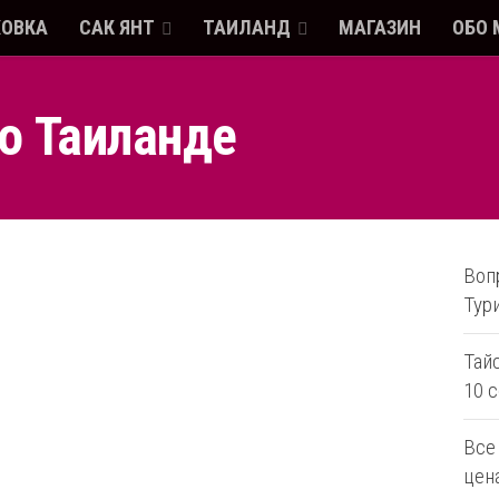
ХОВКА
САК ЯНТ
ТАИЛАНД
МАГАЗИН
ОБО 
е о Таиланде
Воп
Тур
Тай
10 
Все
цен