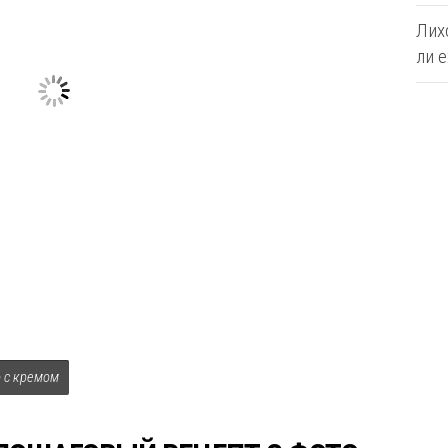
Лих
ли е
о с кремом