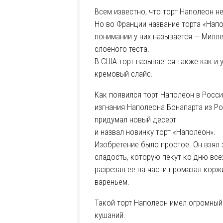
Всем известно, что торт Наполеон не
Но во Франции название торта «Напо
понимании у них называется — Милле
слоеного теста.
В США торт называется также как и 
кремовый слайс.
Как появился торт Наполеон в России
изгнания Наполеона Бонапарта из Р
придумал новый десерт
и назвал новинку торт «Наполеон».
Изобретение было простое. Он взял 
сладость, которую пекут ко дню всех
разрезав ее на части промазал кор
вареньем.
Такой торт Наполеон имел огромный
кушаний.