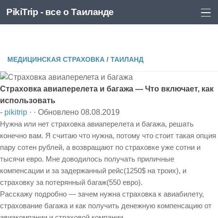
PikiTrip - все о Таиланде
Перейти к содержимому
PikiTrip - все о Таиланде
МЕДИЦИНСКАЯ СТРАХОВКА
/
ТАИЛАНД
Страховка авиаперелета и багажа — Что включает, как
использовать
-
pikitrip
· · Обновлено
08.08.2019
Нужна или нет страховка авиаперелета и багажа, решать
конечно вам. Я считаю что нужна, потому что стоит такая опция
пару сотен рублей, а возвращают по страховке уже сотни и
тысячи евро. Мне доводилось получать приличные
компенсации и за задержанный рейс(1250$ на троих), и
страховку за потерянный багаж(550 евро).
Расскажу подробно — зачем нужна страховка к авиабилету,
страхование багажа и как получить денежную компенсацию от
авиакомпании и страховой компании.