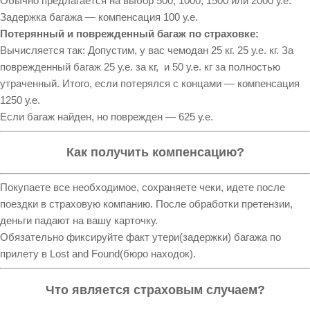
Обычно предлагается на выбор 500, 1000, 1500 или 2000 у.е.
Задержка багажа — компенсация 100 у.е.
Потерянный и поврежденный багаж по страховке:
Вычисляется так: Допустим, у вас чемодан 25 кг. 25 у.е. кг. За
поврежденный багаж 25 у.е. за кг, и 50 у.е. кг за полностью
утраченный. Итого, если потерялся с концами — компенсация
1250 у.е.
Если багаж найден, но поврежден — 625 у.е.
Как получить компенсацию?
Покупаете все необходимое, сохраняете чеки, идете после
поездки в страховую компанию. После обработки претензии,
деньги падают на вашу карточку.
Обязательно фиксируйте факт утери(задержки) багажа по
прилету в Lost and Found(бюро находок).
Что является страховым случаем?