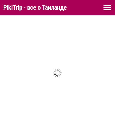
PikiTrip - все о Таиланде
Перейти к содержимому