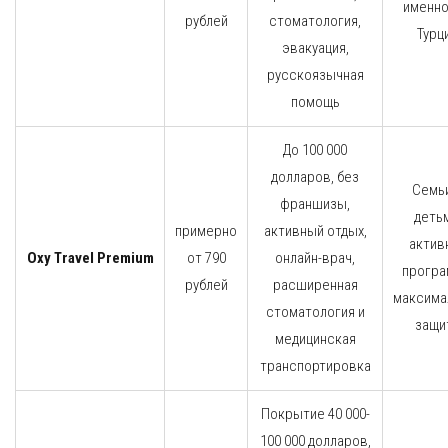
именно
рублей
стоматология,
Турц
эвакуация,
русскоязычная
помощь
До 100 000
долларов, без
Семь
франшизы,
детьм
примерно
активный отдых,
актив
Oxy Travel Premium
от 790
онлайн-врач,
програ
рублей
расширенная
максима
стоматология и
защи
медицинская
транспортировка
Покрытие 40 000-
100 000 долларов,