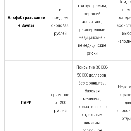
Тем, к
три программы,
в
важ
хороший
АльфаСтрахование
среднем
провер
ассистанс,
+ Savitar
около 900
ассиста
расширенные
рублей
выб
медицинские и
наполн
немедицинские
риски
Покрытие 30 000-
50 000 долларов,
без франшизы,
Недор
базовая
примерно
страх
медицина,
ПАРИ
от 300
для
стоматология с
рублей
спокой
отдельным
отды
лимитом,
досрочное