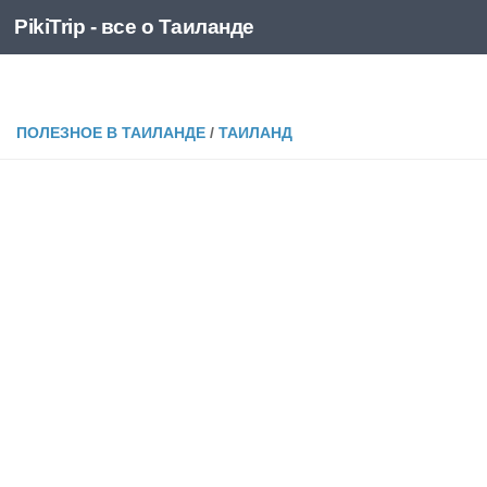
PikiTrip - все о Таиланде
Перейти к содержимому
PikiTrip - все о Таиланде
ПОЛЕЗНОЕ В ТАИЛАНДЕ
/
ТАИЛАНД