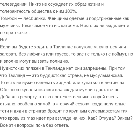
телевидении. Никто не осуждает их образ жизни и
толерантность общества к ним 100%.
Том-бои — лесбиянки. Женщины одетые и подстриженные как
мужчины. Тоже самое что и с катоями. Никто их не выделяет и
не притесняет.
Но!
Если вы будете ходить в Таиланде полуголым, купаться или
загорать без лифчика или трусов, то вас не только не поймут, но
и вполне могут вызвать полицию.
Нудистских пляжей в Таиланде нет, они запрещены. При том
что Таиланд — это буддистская страна, не мусульманская.
То есть не нужно надевать хиджаб или купаться в леггинсах.
Обычного купальника или плавок для мужчин достаточно.
Добавлю ремарку, что за соотечественников порой очень
стыдно, особенно зимой, в «горячий сезон», когда полуголые
тети и дяди в стрингах бродят по крупным супермаркетам так
что кровь из глаз идет при взгляде на них. Как? Откуда? Зачем?
Все эти вопросы пока без ответа.