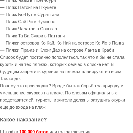
— Пляж Чаам в Пхетчбури
— Пляж Патонг на Пхукете
— Пляж Бо-Пут в Сураттани
— Пляж Сай Ри в Чумпоне
— Пляж Чалатас в Сонгхла
— Пляж Та Ва Сукри в Паттани
— Пляжи островов Ко Кай, Ко Най на острове Ко Яо в Панга
— Пляжи Пра-аэ и Клонг Дао на острове Ланта в Краби
Список будет постоянно пополняться, так что я бы не стала
курить и на тех пляжах, которых сейчас в списке нет. В
будущем запретить курение на пляжах планируют во всем
Таиланде.
Почему это происходит? Вроде бы как борьба за природу и
уменьшение окурков на пляже. По словам официальных
представителей, туристы и жители должны затушить окурки
еще до входа на пляж.
Какое наказание?
Штраф в
100 000 батов
или год заключения.