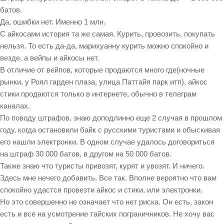
батов.
Да, ошибки нет. Именно 1 млн.
С айкосами история та же самая. Курить, провозить, покупать
нельзя. То есть да-да, марихуанну курить можно спокойно и
везде, а вейпы и айкосы нет.
В отличие от вейпов, которые продаются много где(ночные
рынки, у Роял гарден плаза, улица Паттайя парк итп), айкос
стики продаются только в интернете, обычно в телеграм
каналах.
По поводу штрафов, знаю доподлинно еще 2 случая в прошлом
году, когда остановили байк с русскими туристами и обыскивая
его нашли электронки. В одном случае удалось договориться
на штраф 30 000 батов, в другом на 50 000 батов.
Также знаю что туристы привозят, курят и увозят. И ничего.
Здесь мне нечего добавить. Все так. Вполне вероятно что вам
спокойно удастся провезти айкос и стики, или электронки.
Но это совершенно не означает что нет риска. Он есть, закон
есть и все на усмотрение тайских пограничников. Не хочу вас