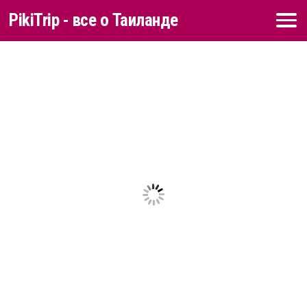
PikiTrip - все о Таиланде
Перейти к содержимому