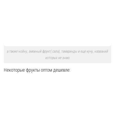
а также нойну, змеиный фрукт( сала), тамаринды и еще кучу, названий
которых не знаю
Некоторые фрукты оптом дешевле: