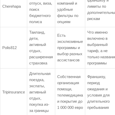
франшизу и
отпуск, виза,
компаний и
Cherehapa
лимиты по
поиск
удобные
дополнительн
бюджетного
фильтры по
рискам
полиса
опциям
Таиланд,
Что именно
Есть
дети,
включено в
эксклюзивные
активный
выбранный
Polis812
программы и
отдых,
тариф, а не
выбор разных
расширенная
только названи
ассистансов
страховка
программы
Длительная
Собственная
Франшизу,
поездка,
организация
период
экспаты,
помощи,
ожидания и
Tripinsurance
активный
телемедицина
условия для
отдых,
и покрытие до
длительного
покупка из-
1 000 000 евро
пребывания
за границы