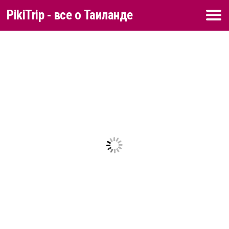
PikiTrip - все о Таиланде
Перейти к содержимому