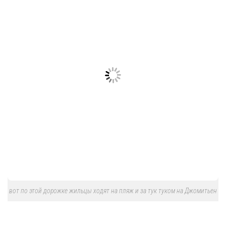
вот по этой дорожке жильцы ходят на пляж и за тук туком на Джомитьен