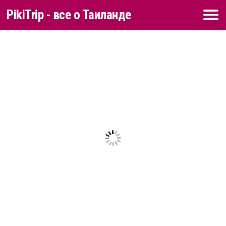
PikiTrip - все о Таиланде
Перейти к содержимому