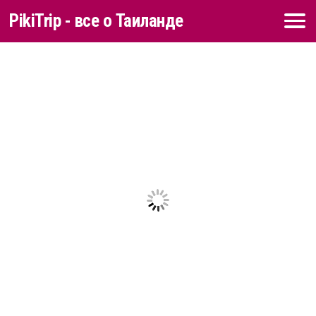
PikiTrip - все о Таиланде
Перейти к содержимому