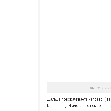
вот вход в 
Дальше поворачиваете направо, ( так
Dusit Thani). И идете еще немного вп