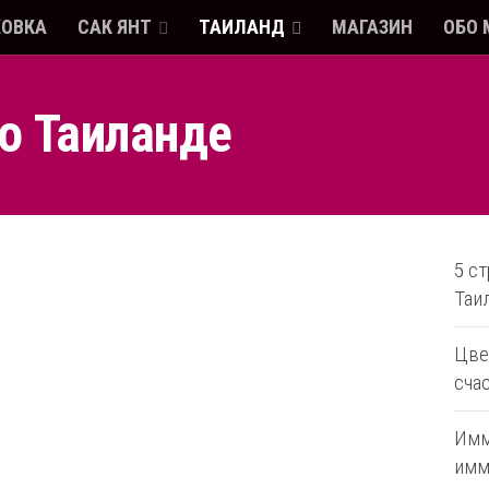
ХОВКА
САК ЯНТ
ТАИЛАНД
МАГАЗИН
ОБО 
е о Таиланде
5 ст
Таи
Цве
сча
Имм
имм