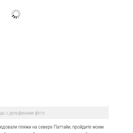
дь с дельфинами фото
следовали пляжи на севере Паттайи, пройдите моим