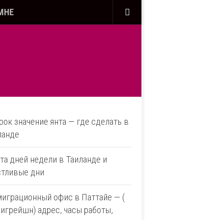
МНЕ
рок значение янта — где сделать в
ланде
та дней недели в Таиланде и
стливые дни
играционный офис в Паттайе — (
игрейшн) адрес, часы работы,