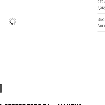
сто
док
Экс
Анг