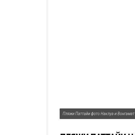
Пляжи Паттайи фото Наклуа и Вонгамат