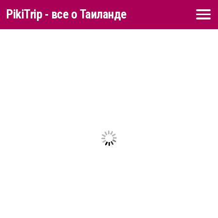
PikiTrip - все о Таиланде
Перейти к содержимому