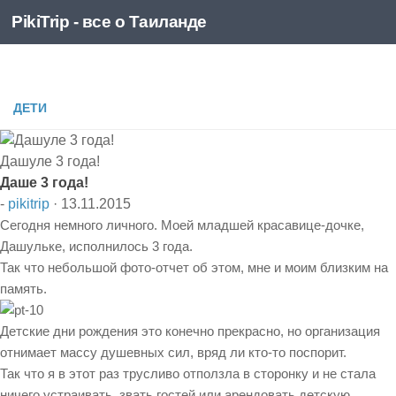
PikiTrip - все о Таиланде
Перейти к содержимому
PikiTrip - все о Таиланде
ДЕТИ
Дашуле 3 года!
Даше 3 года!
-
pikitrip
·
13.11.2015
Сегодня немного личного. Моей младшей красавице-дочке,
Дашульке, исполнилось 3 года.
Так что небольшой фото-отчет об этом, мне и моим близким на
память.
Детские дни рождения это конечно прекрасно, но организация
отнимает массу душевных сил, вряд ли кто-то поспорит.
Так что я в этот раз трусливо отползла в сторонку и не стала
ничего устраивать, звать гостей или арендовать детскую