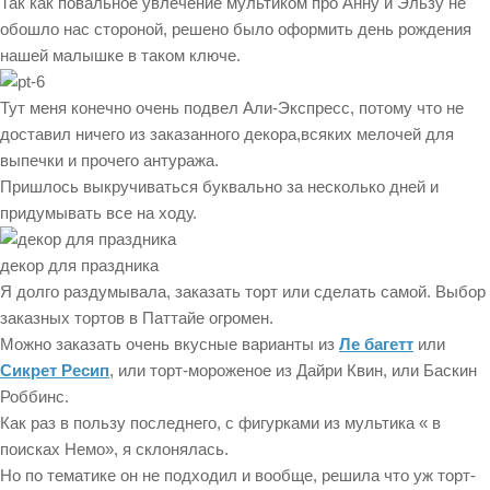
Так как повальное увлечение мультиком про Анну и Эльзу не
обошло нас стороной, решено было оформить день рождения
нашей малышке в таком ключе.
Тут меня конечно очень подвел Али-Экспресс, потому что не
доставил ничего из заказанного декора,всяких мелочей для
выпечки и прочего антуража.
Пришлось выкручиваться буквально за несколько дней и
придумывать все на ходу.
декор для праздника
Я долго раздумывала, заказать торт или сделать самой. Выбор
заказных тортов в Паттайе огромен.
Можно заказать очень вкусные варианты из
Ле багетт
или
Сикрет Ресип
, или торт-мороженое из Дайри Квин, или Баскин
Роббинс.
Как раз в пользу последнего, с фигурками из мультика « в
поисках Немо», я склонялась.
Но по тематике он не подходил и вообще, решила что уж торт-