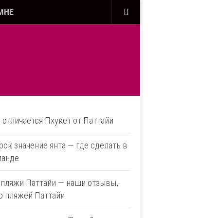
МНЕ
 отличается Пхукет от Паттайи
рок значение янта — где сделать в
ланде
 пляжи Паттайи — наши отзывы,
о пляжей Паттайи