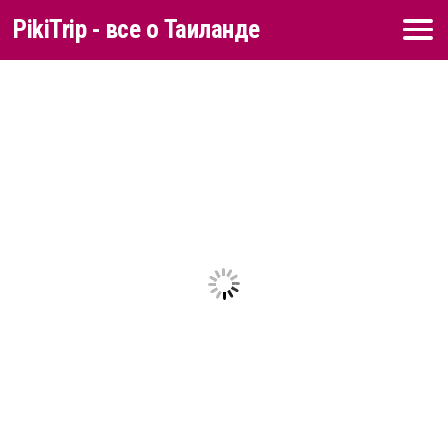
PikiTrip - все о Таиланде
Перейти к содержимому