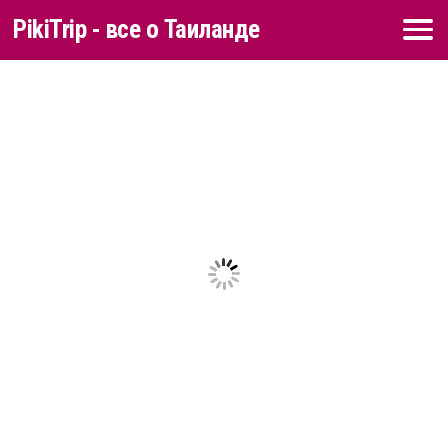
PikiTrip - все о Таиланде
Перейти к содержимому