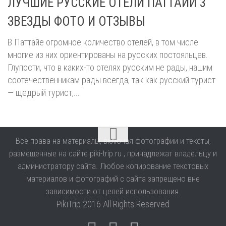
ЛУЧШИЕ РУССКИЕ ОТЕЛИ ПАТТАЙИ 3
ЗВЕЗДЫ ФОТО И ОТЗЫВЫ
В Паттайе огромное количество отелей, в том числе
многие из них ориентированы на русских постояльцев.
Глупости, что в каких-то отелях русским не рады, нашим
соотечественникам рады всегда, так как русский турист
— щедрый турист,...
Все права на материалы, включая фотографии и тексты,
размещенные на сайте piki-trip.ru , принадлежат владельцу и
администратору сайта. Любое копирование текстовых
материалов и фотографий с сайта запрещено вне
зависимости от целей использования.
PikiTrip 2016 All Rights Reserved