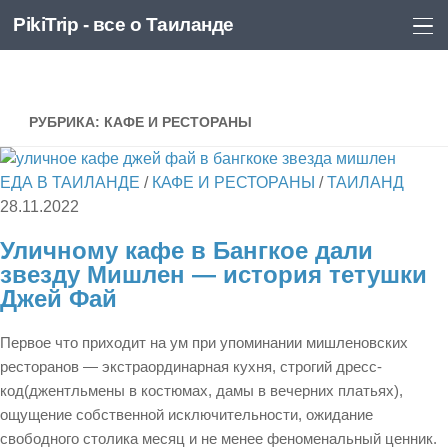
PikiTrip - все о Таиланде
Перейти к содержимому
PikiTrip - все о Таиланде
РУБРИКА:
КАФЕ И РЕСТОРАНЫ
ЕДА В ТАИЛАНДЕ
/
КАФЕ И РЕСТОРАНЫ
/
ТАИЛАНД
28.11.2022
Уличному кафе в Бангкое дали
звезду Мишлен — история тетушки
Джей Фай
Первое что приходит на ум при упоминании мишленовских
ресторанов — экстраординарная кухня, строгий дресс-
код(джентльмены в костюмах, дамы в вечерних платьях),
ощущение собственной исключительности, ожидание
свободного столика месяц и не менее феноменальный ценник.