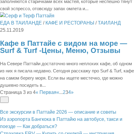
заполняются старичками всех мастей, которые неспешно тянут
свой эспрессо, отовсюду запах омлета и...
ЕДА В ТАИЛАНДЕ
/
КАФЕ И РЕСТОРАНЫ
/
ТАИЛАНД
25.11.2019
Кафе в Паттайе с видом на море —
Surf & Turf -Цены, Меню, Отзывы
На Севере Паттайи достаточно много неплохих кафе, об одном
из них я писала недавно. Сегодня расскажу про Surf & Turf, кафе
на самом берегу моря. Если вы ищете местечко, где можно
душевно посидеть в...
Страница 3 из 4
« Первая
«
...
2
3
4
»
Все экскурсии в Паттайе 2026 — описание и советы
Из аэропорта Бангкока в Паттайю на автобусе, такси и
поезде — Как добраться?
Страховка ERV — Купить со скидкой — инструкция