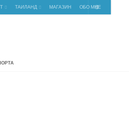
Т
ТАИЛАНД
МАГАЗИН
ОБО МНЕ
се о Таиланде
ПОРТА