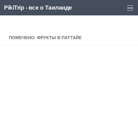
PikiTrip - все о Таиланде
Перейти к содержимому
PikiTrip - все о Таиланде
ПОМЕЧЕНО:
ФРУКТЫ В ПАТТАЙЕ