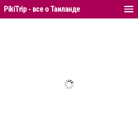
PikiTrip - все о Таиланде
Перейти к содержимому