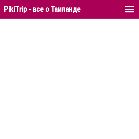
PikiTrip - все о Таиланде
Перейти к содержимому