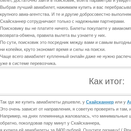
билет, достаточно зайти в поисковик, вбить параметры и увиде
Выбрав лучший авиабилет, нажимаем купить и вас перебрасыва
крупного авиа-агентства. И те и другие добросовестно выполня
Скайсканнер сотрудничают только с надежными партнерами.
Поисковику вы не платите ничего. Билеты покупаете у авиакомп
возврата-обмена, правила вылета вы узнаете у них.
По сути, поисковик это посредник между вами и самым выгодны
ни копейки, круто экономит время и силы на поиски.
Чаще всего авиабилет купленный онлайн даже не нужно распеча
уже в системе перевозчика.
Как итог:
Так где же купить авиабилеты дешевле, у
Скайсканнер
или у
А
Это очень зависит от направления, я советую проверять и там, и
Например, на днях племянница жаловалась, что минимальные ц
обратно, поколдовав пару минут у Скайсканнера,
я купила ей авиабилеты за 8400 рублей. Ощутите разницу! ( Реч